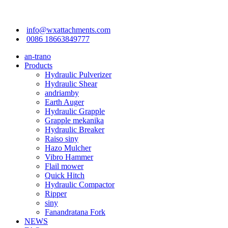
info@wxattachments.com
0086 18663849777
an-trano
Products
Hydraulic Pulverizer
Hydraulic Shear
andriamby
Earth Auger
Hydraulic Grapple
Grapple mekanika
Hydraulic Breaker
Raiso siny
Hazo Mulcher
Vibro Hammer
Flail mower
Quick Hitch
Hydraulic Compactor
Ripper
siny
Fanandratana Fork
NEWS