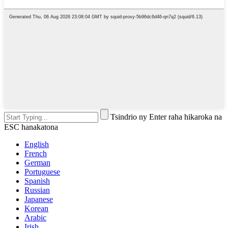
Tsindrio ny Enter raha hikaroka na
ESC hanakatona
English
French
German
Portuguese
Spanish
Russian
Japanese
Korean
Arabic
Irish