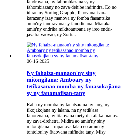
fandravana, ny fahombiazana sy ny
fahombiazany no zava-dehibe indrindra. Eo no
idiran'ny Sorting Grapple, fitaovana isan-
karazany izay manova ny fomba fiasantsika
amin'ny fandravana sy fanodinana. Miaraka
amin'ny endrika mikitoantoana sy ireo endri-
javatra vaovao, ny Sorti...
06-16-2025
Ny fahaiza-manaon'ny siny
mitongilana: Amboary ny
tetikasanao momba ny fanasokajiana
sy ny fanamafisan-tany
Raha ny momba ny fanatsarana ny tany, ny
fikojakojana ny lalana, na ny tetik'asa
fanorenana, ny fitaovana mety dia afaka manova
ny zava-drehetra. Midira ao amin'ny siny
mitongilana—mpanova lalao eo amin'ny
tontolon'ny fitaovana mifindra tany. Misy