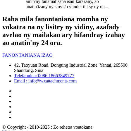
amin'ny fanamafisana isan-karazany, ao
anatin'izany ny siny 2 cylinder tilt sy ny on...
Raha mila fanontaniana momba ny
vokatra na ny lisitry ny vidiny, azafady
avelao ny mailakao ary hifandray izahay
ao anatin'ny 24 ora.
FANONTANIANA IZAO
42, Taoyuan Road, Dongting Industrial Zone, Yantai, 265500
Shandong, Sina
Telefaonina: 0086 18663849777
Email : info@wxattachments.com
© Copyright - 2010-2025 : Zo rehetra voatokana.